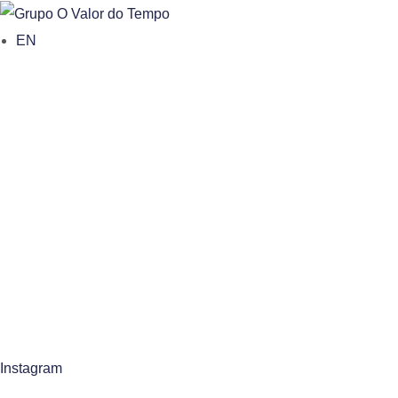
o
EN
n
t
e
n
t
Instagram