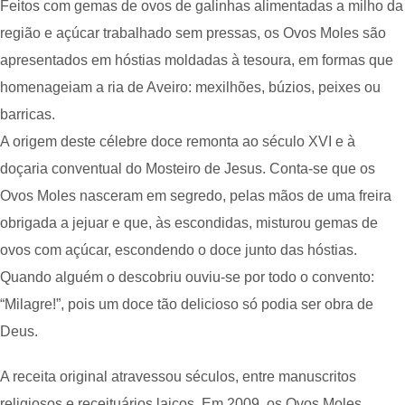
Feitos com gemas de ovos de galinhas alimentadas a milho da
região e açúcar trabalhado sem pressas, os Ovos Moles são
apresentados em hóstias moldadas à tesoura, em formas que
homenageiam a ria de Aveiro: mexilhões, búzios, peixes ou
barricas.
A origem deste célebre doce remonta ao século XVI e à
doçaria conventual do Mosteiro de Jesus. Conta-se que os
Ovos Moles nasceram em segredo, pelas mãos de uma freira
obrigada a jejuar e que, às escondidas, misturou gemas de
ovos com açúcar, escondendo o doce junto das hóstias.
Quando alguém o descobriu ouviu-se por todo o convento:
“Milagre!”, pois um doce tão delicioso só podia ser obra de
Deus.
A receita original atravessou séculos, entre manuscritos
religiosos e receituários laicos. Em 2009, os Ovos Moles