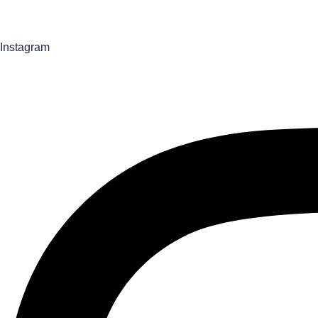
m
a
Instagram