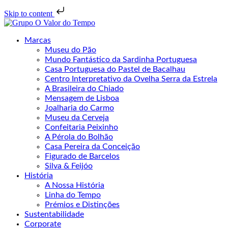
Skip to content
Marcas
Museu do Pão
Mundo Fantástico da Sardinha Portuguesa
Casa Portuguesa do Pastel de Bacalhau
Centro Interpretativo da Ovelha Serra da Estrela
A Brasileira do Chiado
Mensagem de Lisboa
Joalharia do Carmo
Museu da Cerveja
Confeitaria Peixinho
A Pérola do Bolhão
Casa Pereira da Conceição
Figurado de Barcelos
Silva & Feijóo
História
A Nossa História
Linha do Tempo
Prémios e Distinções
Sustentabilidade
Corporate