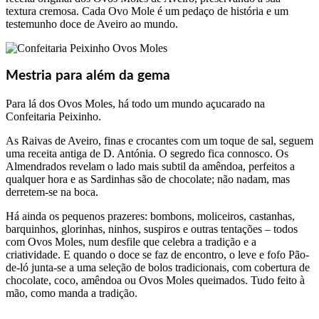
textura cremosa. Cada Ovo Mole é um pedaço de história e um
testemunho doce de Aveiro ao mundo.
Mestria para além da gema
Para lá dos Ovos Moles, há todo um mundo açucarado na
Confeitaria Peixinho.
As Raivas de Aveiro, finas e crocantes com um toque de sal, seguem
uma receita antiga de D. Antónia. O segredo fica connosco. Os
Almendrados revelam o lado mais subtil da amêndoa, perfeitos a
qualquer hora e as Sardinhas são de chocolate; não nadam, mas
derretem-se na boca.
Há ainda os pequenos prazeres: bombons, moliceiros, castanhas,
barquinhos, glorinhas, ninhos, suspiros e outras tentações – todos
com Ovos Moles, num desfile que celebra a tradição e a
criatividade. E quando o doce se faz de encontro, o leve e fofo Pão-
de-ló junta-se a uma seleção de bolos tradicionais, com cobertura de
chocolate, coco, amêndoa ou Ovos Moles queimados. Tudo feito à
mão, como manda a tradição.