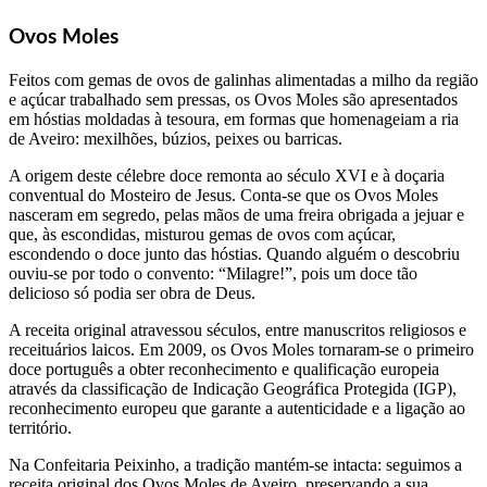
Ovos Moles
Feitos com gemas de ovos de galinhas alimentadas a milho da região
e açúcar trabalhado sem pressas, os Ovos Moles são apresentados
em hóstias moldadas à tesoura, em formas que homenageiam a ria
de Aveiro: mexilhões, búzios, peixes ou barricas.
A origem deste célebre doce remonta ao século XVI e à doçaria
conventual do Mosteiro de Jesus. Conta-se que os Ovos Moles
nasceram em segredo, pelas mãos de uma freira obrigada a jejuar e
que, às escondidas, misturou gemas de ovos com açúcar,
escondendo o doce junto das hóstias. Quando alguém o descobriu
ouviu-se por todo o convento: “Milagre!”, pois um doce tão
delicioso só podia ser obra de Deus.
A receita original atravessou séculos, entre manuscritos religiosos e
receituários laicos. Em 2009, os Ovos Moles tornaram-se o primeiro
doce português a obter reconhecimento e qualificação europeia
através da classificação de Indicação Geográfica Protegida (IGP),
reconhecimento europeu que garante a autenticidade e a ligação ao
território.
Na Confeitaria Peixinho, a tradição mantém-se intacta: seguimos a
receita original dos Ovos Moles de Aveiro, preservando a sua