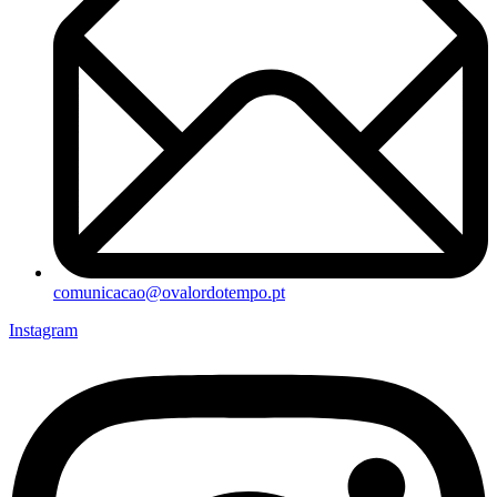
comunicacao@ovalordotempo.pt
Instagram