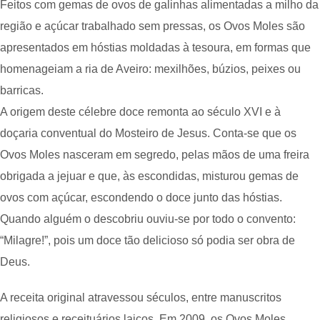
Feitos com gemas de ovos de galinhas alimentadas a milho da
região e açúcar trabalhado sem pressas, os Ovos Moles são
apresentados em hóstias moldadas à tesoura, em formas que
homenageiam a ria de Aveiro: mexilhões, búzios, peixes ou
barricas.
A origem deste célebre doce remonta ao século XVI e à
doçaria conventual do Mosteiro de Jesus. Conta-se que os
Ovos Moles nasceram em segredo, pelas mãos de uma freira
obrigada a jejuar e que, às escondidas, misturou gemas de
ovos com açúcar, escondendo o doce junto das hóstias.
Quando alguém o descobriu ouviu-se por todo o convento:
“Milagre!”, pois um doce tão delicioso só podia ser obra de
Deus.
A receita original atravessou séculos, entre manuscritos
religiosos e receituários laicos. Em 2009, os Ovos Moles