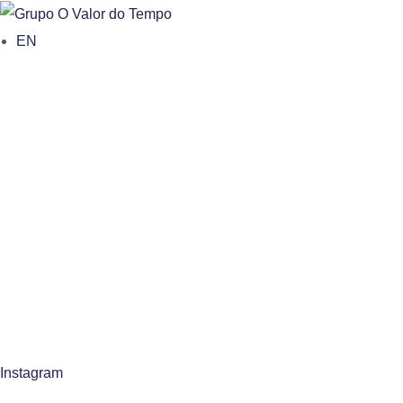
o
EN
n
t
e
n
t
Instagram